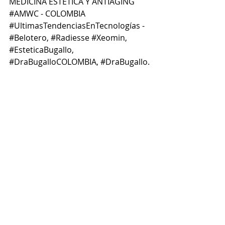
MEDICINA ESTÉTICA Y ANTIAGING‪ 
#‎AMWC‬ - COLOMBIA 
‪#‎UltimasTendenciasEnTecnologías‬ - 
‪#‎Belotero‬, ‪#‎Radiesse‬ ‪#‎Xeomin‬, 
‪#‎EsteticaBugallo‬, 
‪#‎DraBugalloCOLOMBIA‬, ‪#‎DraBugallo‬. 