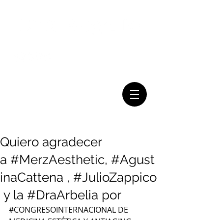
Mail:
Tel:
(011) 7079-2999
consultasbugallo@gmail.com
Quiero agradecer
a ‪#‎MerzAesthetic‬, ‪#‎Agust
inaCattena‬ , ‪#‎JulioZappico‬
y la ‪#‎DraArbelia‬ por
‪#‎CONGRESOINTERNACIONAL‬ DE 