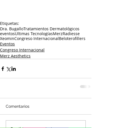
Etiquetas:
Dra. Bugallo
Tratamientos Dermatológicos
eventos
Ultimas Tecnologías
Merz
Radiesse
Xeomin
Congreso Internacional
Belotero
fillers
Eventos
Congreso Internacional
Merz Aesthetics
Comentarios