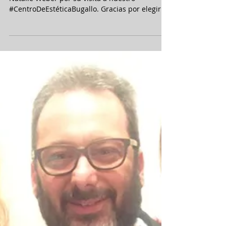
DraBugallo: Quiero saludar y agradecer a
Natalie Weber por su visita a nuestro
#CentroDeEstéticaBugallo. Gracias por elegir
el...