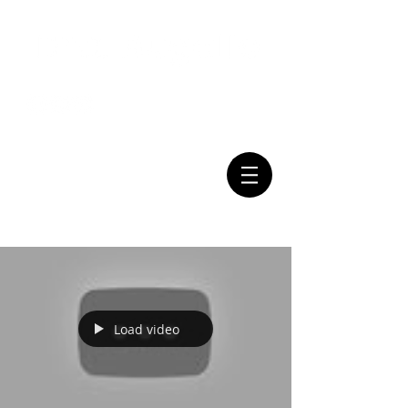
Mail:
Tel:
(011) 7079-2999
consultasbugallo@gmail.com
Load video