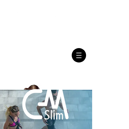
Mail:
Tel:
(011) 7079-2999
consultasbugallo@gmail.com