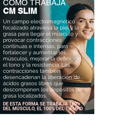
CÓMO TRABAJA
CM SLIM
Un campo electromagnético
focalizado atraviesa la piel y la
grasa para llegar el músculo y
provocar contracciones
continuas e intensas, para
fortalecer y aumentar los
músculos, mejorar la definición,
el tono y la resistencia. Las
contracciones también
desencadenan la liberación de
ácidos grasos libres que
descomponen los depósitos de
grasa localizados.
DE ESTA FORMA SE TRABAJA 100%
DEL MÚSCULO, EL 100% DEL TIEMPO