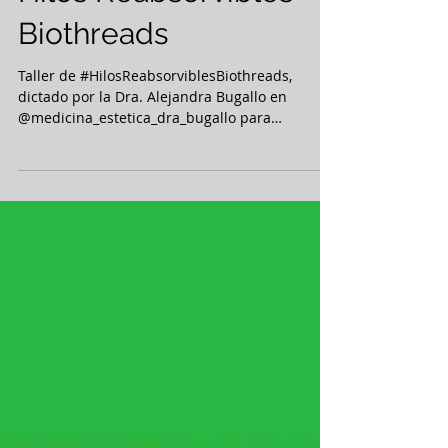
DRa. Bugallo Taller de
Hilos Reabsorvibles
Biothreads
Taller de #HilosReabsorviblesBiothreads,
dictado por la Dra. Alejandra Bugallo en
@medicina_estetica_dra_bugallo para
Oxapharma...