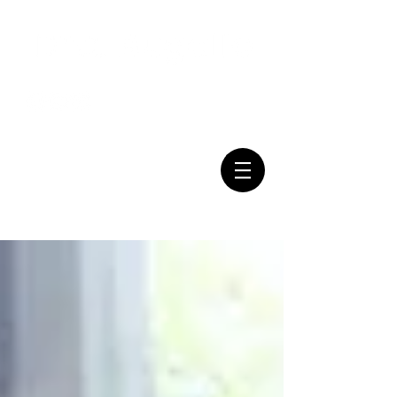
Mail:
Tel:
(011) 7079-2999
consultasbugallo@gmail.com