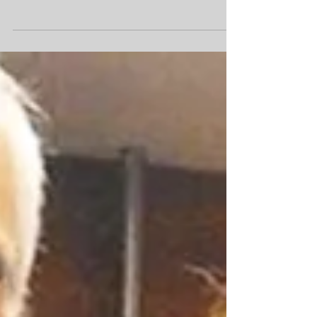
Convención Merz Expert Summut!. Gracias
#merzaesthetics por esta oportunidad !
#UltimasTendencias #JovenEnUnDía
#preparateparaelverano...