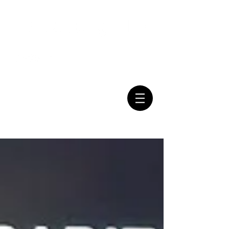
Mail:
Tel:
(011) 7079-2999
consultasbugallo@gmail.com