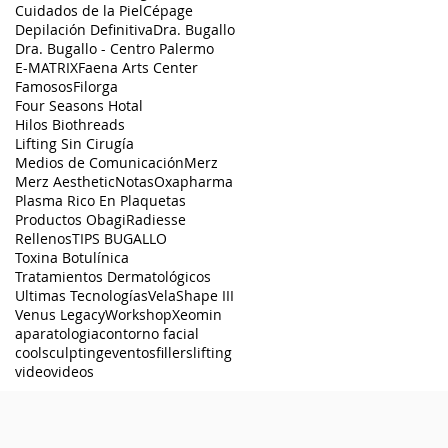
Cuidados de la Piel
Cépage
Depilación Definitiva
Dra. Bugallo
Dra. Bugallo - Centro Palermo
E-MATRIX
Faena Arts Center
Famosos
Filorga
Four Seasons Hotal
Hilos Biothreads
Lifting Sin Cirugía
Medios de Comunicación
Merz
Merz Aesthetic
Notas
Oxapharma
Plasma Rico En Plaquetas
Productos Obagi
Radiesse
Rellenos
TIPS BUGALLO
Toxina Botulínica
Tratamientos Dermatológicos
Ultimas Tecnologías
VelaShape III
Venus Legacy
Workshop
Xeomin
aparatologia
contorno facial
coolsculpting
eventos
fillers
lifting
video
videos