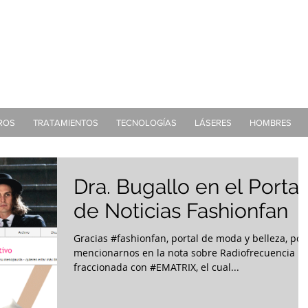
Tel:
(011) 7079-2999
Mail:
consultasbu
ROS
TRATAMIENTOS
TECNOLOGÍAS
LÁSERES
HOMBRES
Dra. Bugallo en el Portal
de Noticias Fashionfan
Gracias ‪#‎fashionfan‬, portal de moda y belleza, por
mencionarnos en la nota sobre Radiofrecuencia
fraccionada con ‪#‎EMATRIX‬, el cual...