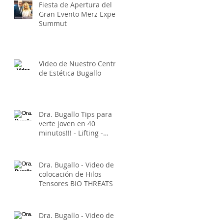
Fiesta de Apertura del
Gran Evento Merz Expert
Summut
Video de Nuestro Centro
de Estética Bugallo
Dra. Bugallo Tips para
verte joven en 40
minutos!!! - Lifting -
Botox - Xeomin -
Belotero
Dra. Bugallo - Video de
colocación de Hilos
Tensores BIO THREATS -
El lifting Sin Cirugía
Dra. Bugallo - Video de