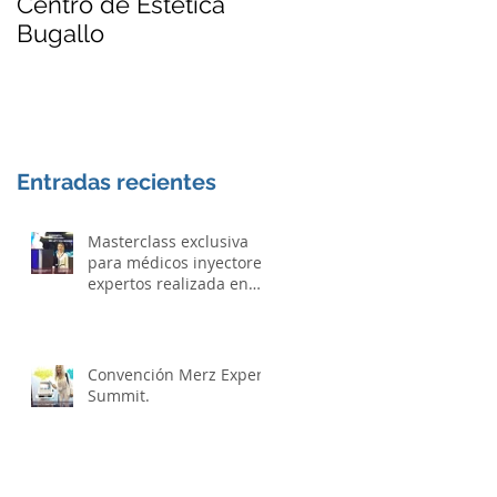
Centro de Estética
de colocación de
Bugallo
Hilos Tensores BIO
THREATS - El lifting
Sin Cirugía
Entradas recientes
Masterclass exclusiva
para médicos inyectores
expertos realizada en
Praga.
Convención Merz Expert
Summit.