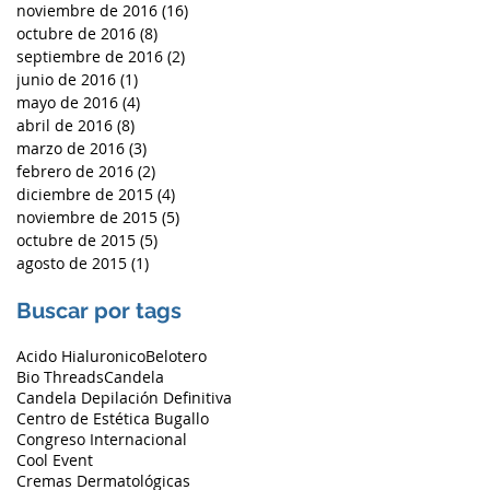
noviembre de 2016
(16)
16 entradas
octubre de 2016
(8)
8 entradas
septiembre de 2016
(2)
2 entradas
junio de 2016
(1)
1 entrada
mayo de 2016
(4)
4 entradas
abril de 2016
(8)
8 entradas
marzo de 2016
(3)
3 entradas
febrero de 2016
(2)
2 entradas
diciembre de 2015
(4)
4 entradas
noviembre de 2015
(5)
5 entradas
octubre de 2015
(5)
5 entradas
agosto de 2015
(1)
1 entrada
Buscar por tags
Acido Hialuronico
Belotero
Bio Threads
Candela
Candela Depilación Definitiva
Centro de Estética Bugallo
Congreso Internacional
Cool Event
Cremas Dermatológicas