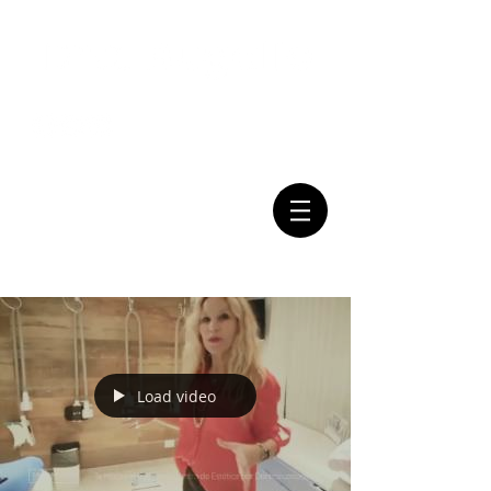
Mail:
Tel:
(011) 7079-2999
consultasbugallo@gmail.com
Load video