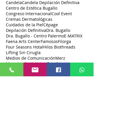
Candela
Candela Depilación Definitiva
Centro de Estética Bugallo
Congreso Internacional
Cool Event
Cremas Dermatológicas
Cuidados de la Piel
Cépage
Depilación Definitiva
Dra. Bugallo
Dra. Bugallo - Centro Palermo
E-MATRIX
Faena Arts Center
Famosos
Filorga
Four Seasons Hotal
Hilos Biothreads
Lifting Sin Cirugía
Medios de Comunicación
Merz
Merz Aesthetic
Notas
Oxapharma
Plasma Rico En Plaquetas
Productos Obagi
Radiesse
Rellenos
TIPS BUGALLO
Toxina Botulínica
Tratamientos Dermatológicos
Ultimas Tecnologías
VelaShape III
Venus Legacy
Workshop
Xeomin
aparatologia
contorno facial
coolsculpting
eventos
fillers
lifting
video
videos