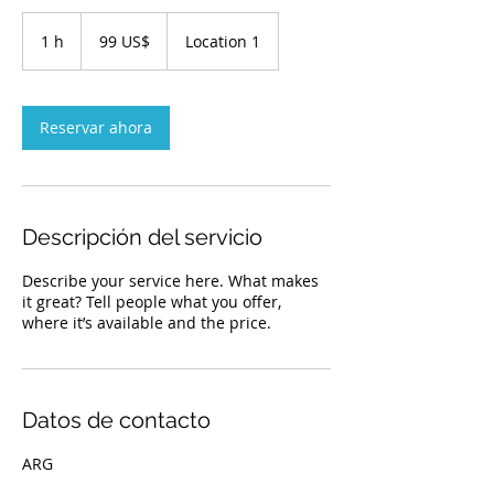
99
dólares
1 h
1
99 US$
Location 1
estadounidenses
Reservar ahora
Descripción del servicio
Describe your service here. What makes
it great? Tell people what you offer,
where it’s available and the price.
Datos de contacto
ARG