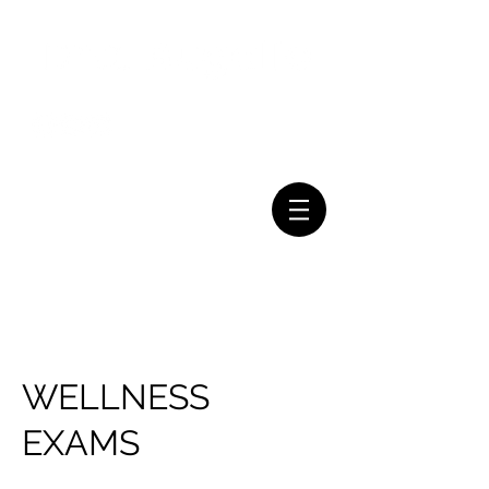
Mail:
Tel:
(011) 7079-2999
consultasbugallo@gmail.com
WELLNESS
EXAMS