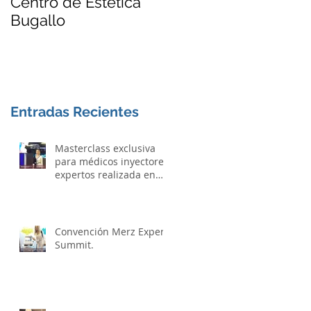
Centro de Estética
de colocación de
Bugallo
Hilos Tensores BIO
THREATS - El lifting
Sin Cirugía
Entradas Recientes
Masterclass exclusiva
para médicos inyectores
expertos realizada en
Praga.
Convención Merz Expert
Summit.