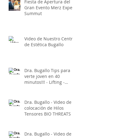
Fiesta de Apertura del
Gran Evento Merz Expert
Summut
Video de Nuestro Centro
de Estética Bugallo
Dra. Bugallo Tips para
verte joven en 40
minutos!!! - Lifting -
Botox - Xeomin -
Belotero
Dra. Bugallo - Video de
colocación de Hilos
Tensores BIO THREATS -
El lifting Sin Cirugía
Dra. Bugallo - Video de