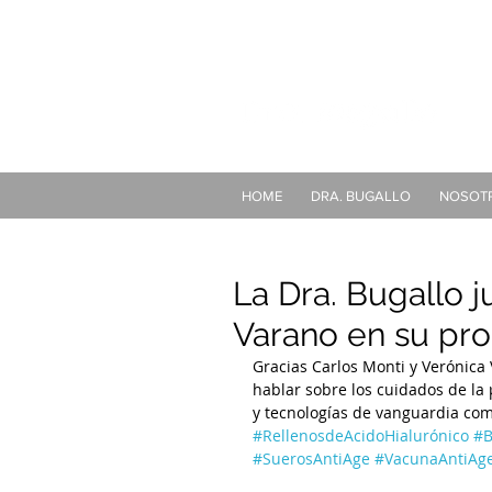
HOME
DRA. BUGALLO
NOSOT
La Dra. Bugallo j
Varano en su pro
Gracias Carlos Monti y Verónica
hablar sobre los cuidados de la p
y tecnologías de vanguardia com
#RellenosdeAcidoHialurónico
#B
#SuerosAntiAge
#VacunaAntiAg