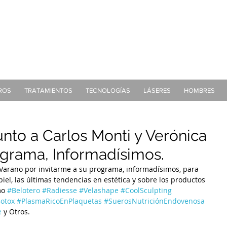
Tel:
(011) 7079-2999
Mail:
consultasbu
ROS
TRATAMIENTOS
TECNOLOGÍAS
LÁSERES
HOMBRES
unto a Carlos Monti y Verónica
grama, Informadísimos.
 Varano por invitarme a su programa, informadísimos, para 
iel, las últimas tendencias en estética y sobre los productos 
o 
#Belotero
#Radiesse
#Velashape
#CoolSculpting
otox
#PlasmaRicoEnPlaquetas
#SuerosNutriciónEndovenosa
e
 y Otros.